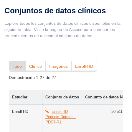
Conjuntos de datos clínicos
Explore todos los conjuntos de datos clínicos disponibles en la
siguiente tabla. Visite la página de Acceso para conocer los
procedimientos de acceso al conjunto de datos.
Todo
Clínico
Imágenes
Enroll-HD
Demostración
1-27
de
27
Estudiar
Conjunto de datos
Conjunto de datos N
C
Enroll-HD
Enroll-HD
30,511
C
Periodic Dataset -
G
PDS7-R1
M
H