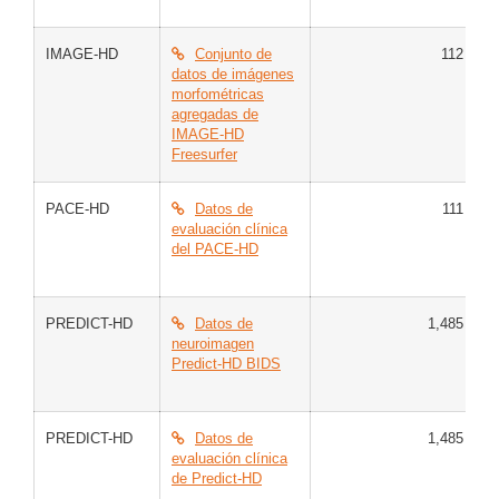
IMAGE-HD
Conjunto de
112
C
datos de imágenes
E
morfométricas
H
agregadas de
IMAGE-HD
Freesurfer
PACE-HD
Datos de
111
E
evaluación clínica
del PACE-HD
PREDICT-HD
Datos de
1,485
C
neuroimagen
H
Predict-HD BIDS
PREDICT-HD
Datos de
1,485
C
evaluación clínica
H
de Predict-HD