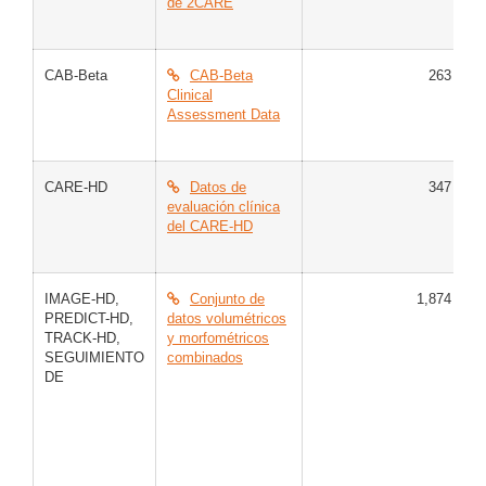
de 2CARE
CAB-Beta
CAB-Beta
263
C
Clinical
E
Assessment Data
H
CARE-HD
Datos de
347
E
evaluación clínica
del CARE-HD
IMAGE-HD
,
Conjunto de
1,874
C
PREDICT-HD
,
datos volumétricos
H
TRACK-HD
,
y morfométricos
SEGUIMIENTO
combinados
DE