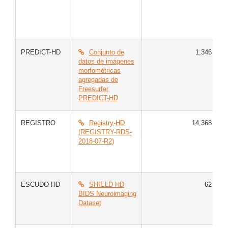
PREDICT-HD
Conjunto de
1,346
C
datos de imágenes
H
morfométricas
agregadas de
Freesurfer
PREDICT-HD
REGISTRO
Registry-HD
14,368
G
(REGISTRY-RDS-
G
2018-07-R2)
H
M
H
ESCUDO HD
SHIELD HD
62
M
BIDS Neuroimaging
H
Dataset