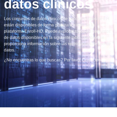
datos clínicos
Los conjuntos de datos clínicos de varios estudios de EH
están disponibles de forma gratuita a través de la
plataforma Enroll-HD. Puede explorar todos los conjuntos
de datos disponibles en la siguiente tabla. También se
proporciona información sobre las restricciones de uso de
datos.
¿No encuentras lo que buscas? Por favor
Contáctenos
.