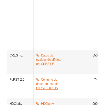
CREST-E
Datos de
650
E
evaluación clínica
del CREST-E
FuRST 2.0
Conjunto de
74
E
datos del estudio
H
FuRST 2.0 FDS
HDClarity
,
HDClarity
999
M