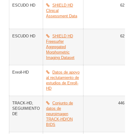
ESCUDO HD
SHIELD HD
62
M
Clinical
H
Assessment Data
ESCUDO HD
SHIELD HD
62
M
Freesurfer
H
Aggregated
Morphometric
Imaging Dataset
Enroll-HD
Datos de apoyo
C
al reclutamiento de
G
estudios de Enroll-
M
HD
H
TRACK-HD
,
Conjunto de
446
C
SEGUIMIENTO
datos de
E
DE
neuroimagen
H
TRACK-HD/ON
BIDS