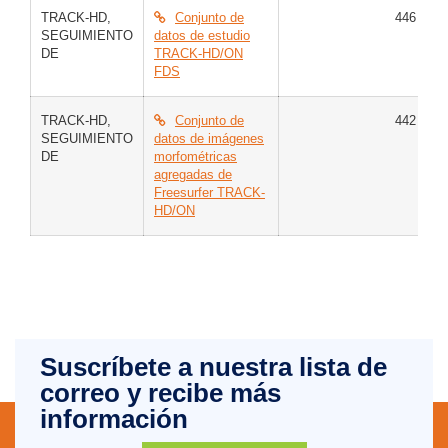
TRACK-HD
,
Conjunto de
446
C
SEGUIMIENTO
datos de estudio
E
DE
TRACK-HD/ON
H
FDS
TRACK-HD
,
Conjunto de
442
C
SEGUIMIENTO
datos de imágenes
E
DE
morfométricas
H
agregadas de
Freesurfer TRACK-
HD/ON
Suscríbete a nuestra lista de
correo y recibe más
información