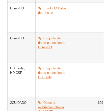
Enroll-HD
Enroll-HD Datos
C
de mi sitio
G
G
M
H
Enroll-HD
Conjunto de
C
datos especificado
G
Enroll-HD
G
M
H
HDClarity
,
Conjunto de
M
HD-CSF
datos especificado
C
HDClarity
E
E
E
E
2CUIDADO
Datos de
609
C
evaluación clínica
M