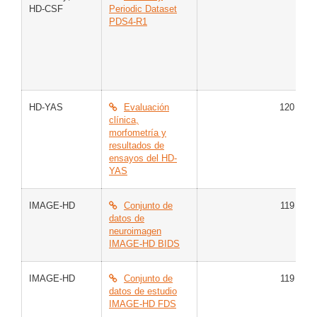
HD-CSF
Periodic Dataset
C
PDS4-R1
E
E
I
E
E
HD-YAS
Evaluación
120
C
clínica,
H
morfometría y
resultados de
ensayos del HD-
YAS
IMAGE-HD
Conjunto de
119
C
datos de
E
neuroimagen
H
IMAGE-HD BIDS
IMAGE-HD
Conjunto de
119
C
datos de estudio
E
IMAGE-HD FDS
H