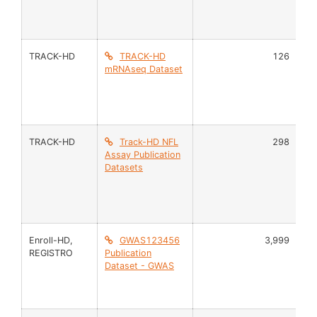
TRACK-HD
TRACK-HD
126
mRNAseq Dataset
TRACK-HD
Track-HD NFL
298
Pl
Assay Publication
Datasets
Enroll-HD
,
GWAS123456
3,999
AD
REGISTRO
Publication
Dataset - GWAS