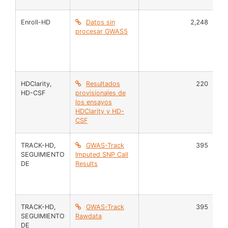
Enroll-HD
Datos sin
2,248
AD
procesar GWAS5
HDClarity
,
Resultados
220
LC
HD-CSF
provisionales de
los ensayos
HDClarity y HD-
CSF
TRACK-HD
,
GWAS-Track
395
AD
SEGUIMIENTO
Imputed SNP Call
DE
Results
TRACK-HD
,
GWAS-Track
395
AD
SEGUIMIENTO
Rawdata
DE