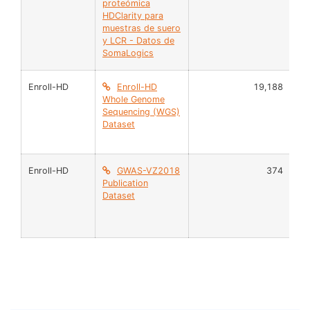
proteómica
Se
HDClarity para
muestras de suero
y LCR - Datos de
SomaLogics
Enroll-HD
Enroll-HD
19,188
DN
Whole Genome
Bl
Sequencing (WGS)
Dataset
Enroll-HD
GWAS-VZ2018
374
AD
Publication
Dataset