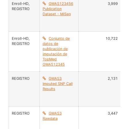
Enroll-HD
,
GWAS123456
3,999
AD
REGISTRO
Publication
Dataset - MiSeq
Enroll-HD
,
Conjunto de
10,722
AD
REGISTRO
datos de
publicación de
imputación de
TopMed
GWAS12345
REGISTRO
GWAS3
2,131
AD
Imputed SNP Call
Results
REGISTRO
GWAS3
3,447
AD
Rawdata