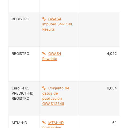
REGISTRO
GWAS4
AD
Imputed SNP Call
Results
REGISTRO
GWAS4
4,022
AD
Rawdata
Enroll-HD
,
Conjunto de
9,064
AD
PREDICT-HD
,
datos de
REGISTRO
publicación
GWAS12345
MTM-HD
MTM-HD
61
Mus
Publication
Ad