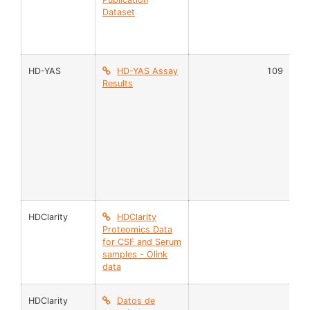
Dataset
Fi
Cel
HD-YAS
HD-YAS Assay
109
CS
Results
HDClarity
HDClarity
CS
Proteomics Data
Se
for CSF and Serum
samples - Olink
data
HDClarity
Datos de
CS