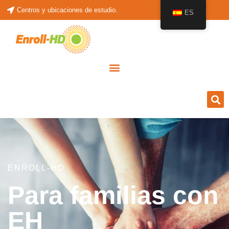
Centros y ubicaciones de estudio.
ES
ENROLL-HD
Para familias con
EH