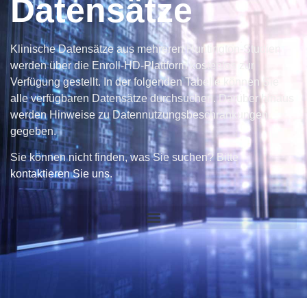
Datensätze
Klinische Datensätze aus mehreren Huntington-Studien
werden über die Enroll-HD-Plattform kostenlos zur
Verfügung gestellt. In der folgenden Tabelle können Sie
alle verfügbaren Datensätze durchsuchen. Darüber hinaus
werden Hinweise zu Datennutzungsbeschränkungen
gegeben.
Sie können nicht finden, was Sie suchen? Bitte
kontaktieren Sie uns
.