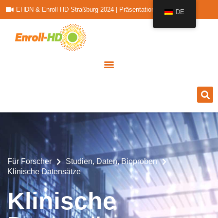
EHDN & Enroll-HD Straßburg 2024 | Präsentationen
DE
Für Forscher
Studien, Daten, Bioproben
Klinische Datensätze
Klinische