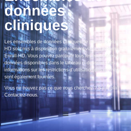
données
cliniques
Les ensembles de données cliniques de plusieurs études
HD sont mis à disposition gratuitement via la plateforme
Enroll-HD. Vous pouvez parcourir tous les ensembles de
données disponibles dans le tableau ci-dessous. Des
informations sur les restrictions d’utilisation des données
sont également fournies.
Vous ne trouvez pas ce que vous cherchez ? S'il te plaît
Contactez-nous
.