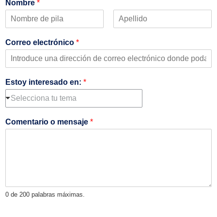
Nombre
*
P
Ú
r
l
Correo electrónico
*
i
t
m
i
e
m
r
o
o
Estoy interesado en:
*
Selecciona tu tema
Comentario o mensaje
*
0 de 200 palabras máximas.