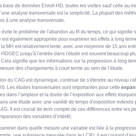
a base de données Enroll-HD, toutes les visites sauf celle au mo
une analyse transversale est la simplicité. La plupart des méth
ées à une analyse transversale.
 évite le problème de l'abandon au fil du temps, ce qui signifi
le est également appropriée pour examiner les effets à long term
de la MH est relativement lente, avec une moyenne de 15 ans entre
es HDGEC jusqu'à l'entrée dans l'étude est souvent beaucoup pl
Cela signifie que les informations sur la progression à long ter
mesure des changements à court terme au sein de l’étude.
ion du CAG est dynamique, continue de s'étendre au niveau cel
0). Les études transversales sont importantes pour cette
expan
es dans l’ampleur et la durée de l’exposition aux effets toxiqu
s une étude avec une variété de temps d'exposition indexés par
. Il est crucial de tenir compte de ces différences entre les pe
mparaison des variables d’intérêt.
examiner dans quelle mesure une variable est liée à la progress
mple, une substance mesurée dans le LCR), il est courant d'e