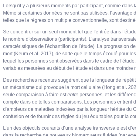
Lorsqu'il y a plusieurs moments par participant, comme dans l
Même si certaines données ne sont pas utilisées, l’avantage d’
telles que la régression multiple conventionnelle, sont destin
Se concentrer sur un seul moment tel que l'entrée dans l'étude
le nombre d'observations (participants). L'analyse transversa
caractéristiques de l'échantillon de l'étude). La progression 
mort (Keum et al. 2017), de sorte que le temps écoulé pour l
lequel les personnes sont observées dans le cadre de l'étude. 
variables mesurées au début de l’étude et dans une moindre 
Des recherches récentes suggèrent que la longueur de répétit
un mécanisme qui provoque la mort cellulaire (Hong et al. 202
seule comparaison à faire est
entre
personnes, et les différenc
compte dans de telles comparaisons. Les personnes entrent dan
d'ampleurs de maladies indexées par la longueur héritée du CAG
confusion et de fournir des règles du jeu équitables pour la co
L’un des objectifs courants d’une analyse transversale est d’
dans la recherche de nouveaux biomarqueurs fluides (par exe