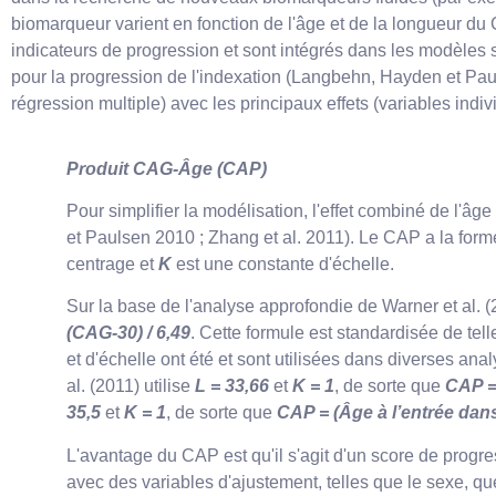
biomarqueur varient en fonction de l'âge et de la longueur du
indicateurs de progression et sont intégrés dans les modèles s
pour la progression de l'indexation (Langbehn, Hayden et Paul
régression multiple) avec les principaux effets (variables indiv
Produit CAG-Âge (CAP)
Pour simplifier la modélisation, l'effet combiné de l'âg
et Paulsen 2010 ; Zhang et al. 2011). Le CAP a la for
centrage et
K
est une constante d'échelle.
Sur la base de l'analyse approfondie de Warner et al. (
(CAG-30) / 6,49
. Cette formule est standardisée de tel
et d'échelle ont été et sont utilisées dans diverses
al. (2011) utilise
L = 33,66
et
K = 1
, de sorte que
CAP = 
35,5
et
K = 1
, de sorte que
CAP = (Âge à l’entrée dans
L'avantage du CAP est qu'il s'agit d'un score de progr
avec des variables d'ajustement, telles que le sexe, que