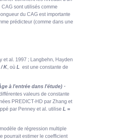
du CAG sont utilisés comme
a longueur du CAG est importante
comme prédicteur (comme dans une
 et al. 1997 ; Langbehn, Hayden
 / K
, où
L
est une constante de
ge à l'entrée dans l'étude) ⋅
différentes valeurs de constante
 données PREDICT-HD par Zhang et
pé par Penney et al. utilise
L =
n modèle de régression multiple
 pourrait estimer le coefficient