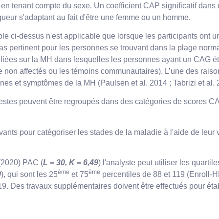
en tenant compte du sexe. Un coefficient CAP significatif dans
arqueur s'adaptant au fait d'être une femme ou un homme.
le ci-dessus n'est applicable que lorsque les participants on
pas pertinent pour les personnes se trouvant dans la plage norma
ubliées sur la MH dans lesquelles les personnes ayant un CAG 
le non affectés ou les témoins communautaires). L’une des rais
es et symptômes de la MH (Paulsen et al. 2014 ; Tabrizi et al. 
festes peuvent être regroupés dans des catégories de scores CAP
uivants pour catégoriser les stades de la maladie à l'aide de leu
 (2020) PAC (
L = 30, K = 6,49
) l'analyste peut utiliser les quartil
ème
ème
0
), qui sont les 25
et 75
percentiles de 88 et 119 (Enroll-
9. Des travaux supplémentaires doivent être effectués pour éta