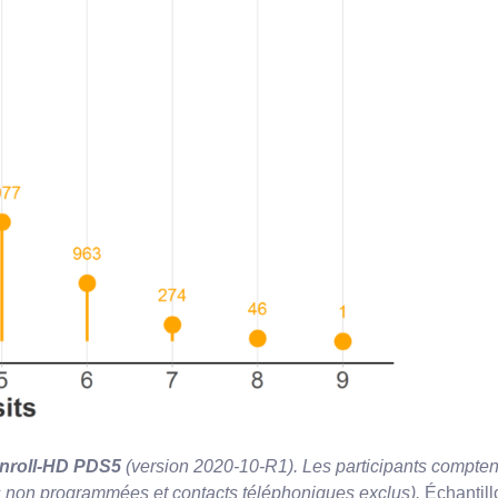
Enroll-HD
PDS5
(version 2020-10-R1).
Les participants compte
tes non programmées et contacts téléphoniques exclus).
Échantill