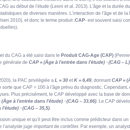
 CAG au début de l'étude (Leoni et al. 2013). L'âge et la durée 
tatistiques de diverses manières. L'interaction de l'âge et de l
sen 2010), et donc le terme produit :
CAP
- est souvent saisi 
iduelles).
e et du CAG a été saisi dans le
Produit CAG-Age (CAP)
(Penney
me générale de
CAP = (Âge à l’entrée dans l'étude) ⋅ (CAG – L)
2020), la PAC privilégiée a
L = 30
et
K = 6,49
, donnant
CAP = (Â
le sorte que CAP = 100 à l'âge prévu du diagnostic. Cependant, 
 analyses. Plus précisément, le CAP développé avec la base de
(Âge à l’entrée dans l'étude) ⋅ (CAG – 33,66)
. Le CAP dévelop
 l'étude) ⋅ (CAG – 35,5)
.
ession unique et qu'il peut être inclus comme prédicteur dans u
 l'analyste juge important de contrôler. Par exemple, un analyste