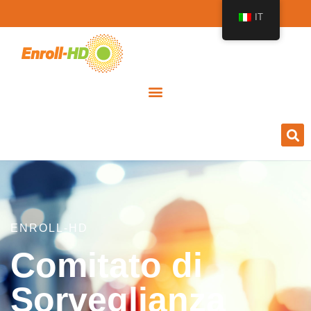
IT
ENROLL-HD
Comitato di
Sorveglianza