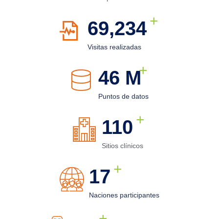
+
76,820
Visitas realizadas
+
51
M
Puntos de datos
+
125
Sitios clínicos
+
19
Naciones participantes
+