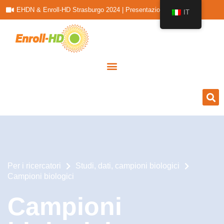
EHDN & Enroll-HD Strasburgo 2024 | Presentazioni
IT
Per i ricercatori
Studi, dati, campioni biologici
Campioni biologici
Campioni