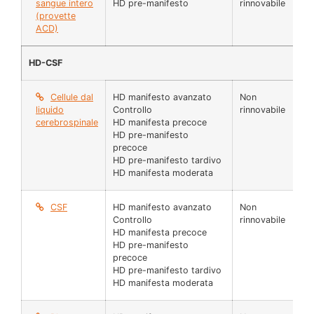
sangue intero
HD pre-manifesto
rinnovabile
ug
(provette
ACD)
HD-CSF
Cellule dal
HD manifesto avanzato
Non
N 
liquido
Controllo
rinnovabile
cerebrospinale
HD manifesta precoce
HD pre-manifesto
precoce
HD pre-manifesto tardivo
HD manifesta moderata
CSF
HD manifesto avanzato
Non
25
Controllo
rinnovabile
µl
HD manifesta precoce
HD pre-manifesto
precoce
HD pre-manifesto tardivo
HD manifesta moderata