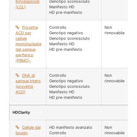
linfoblastoidi
Genotipo sconosciuto
cel
(LCL)
Manifesto HD
HD pre-manifesto
Provette
Controllo
Non
1 f
ACD per
Genotipo negativo
rinnovabile
cellule
Genotipo sconosciuto
mononucleate
Manifesto HD
del sangue
HD pre-manifesto
periferico
(PBMC).
DNA di
Controllo
Non
Fl
sangue intero
Genotipo negativo
rinnovabile
(5
(provette
Genotipo sconosciuto
ACD)
Manifesto HD
HD pre-manifesto
HDClarity
Cellule dal
HD manifesto avanzato
Non
N 
liquido
Controllo
rinnovabile