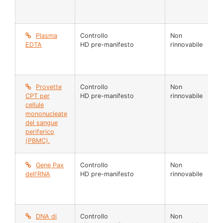
Plasma
Controllo
Non
45
EDTA
HD pre-manifesto
rinnovabile
µl
Provette
Controllo
Non
N 
CPT per
HD pre-manifesto
rinnovabile
cellule
mononucleate
del sangue
periferico
(PBMC).
Gene Pax
Controllo
Non
N
dell'RNA
HD pre-manifesto
rinnovabile
DNA di
Controllo
Non
Fia