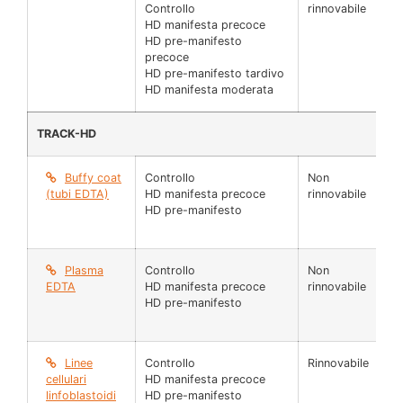
Controllo
rinnovabile
µl
HD manifesta precoce
HD pre-manifesto
precoce
HD pre-manifesto tardivo
HD manifesta moderata
TRACK-HD
Buffy coat
Controllo
Non
N 
(tubi EDTA)
HD manifesta precoce
rinnovabile
HD pre-manifesto
Plasma
Controllo
Non
45
EDTA
HD manifesta precoce
rinnovabile
µl
HD pre-manifesto
Linee
Controllo
Rinnovabile
Fia
cellulari
HD manifesta precoce
(1
linfoblastoidi
HD pre-manifesto
cel