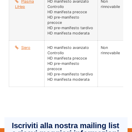
Plasma
HD manifesto avanzato
Non
25
LiHep
Controllo
rinnovabile
µl
HD manifesta precoce
HD pre-manifesto
precoce
HD pre-manifesto tardivo
HD manifesta moderata
Siero
HD manifesto avanzato
Non
25
Controllo
rinnovabile
µl
HD manifesta precoce
HD pre-manifesto
precoce
HD pre-manifesto tardivo
HD manifesta moderata
Iscriviti alla nostra mailing list