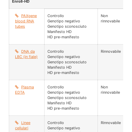
Enroll-HD
PAXgene
Controllo
Non
2.
blood RNA
Genotipo negativo
rinnovabile
tubes
Genotipo sconosciuto
Manifesto HD
HD pre-manifesto
DNA da
Controllo
Rinnovabile
Fl
LBC (in fiale)
Genotipo negativo
(5
Genotipo sconosciuto
Manifesto HD
HD pre-manifesto
Plasma
Controllo
Non
25
EDTA
Genotipo negativo
rinnovabile
µl
Genotipo sconosciuto
Manifesto HD
HD pre-manifesto
Linee
Controllo
Rinnovabile
Fia
cellulari
Genotipo negativo
(1