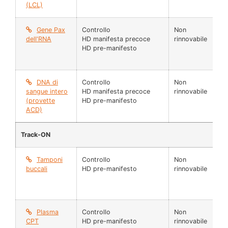
(LCL)
Gene Pax
Controllo
Non
N
dell'RNA
HD manifesta precoce
rinnovabile
HD pre-manifesto
DNA di
Controllo
Non
Fl
sangue intero
HD manifesta precoce
rinnovabile
(5
(provette
HD pre-manifesto
ACD)
Track-ON
Tamponi
Controllo
Non
N 
buccali
HD pre-manifesto
rinnovabile
Plasma
Controllo
Non
45
CPT
HD pre-manifesto
rinnovabile
µl