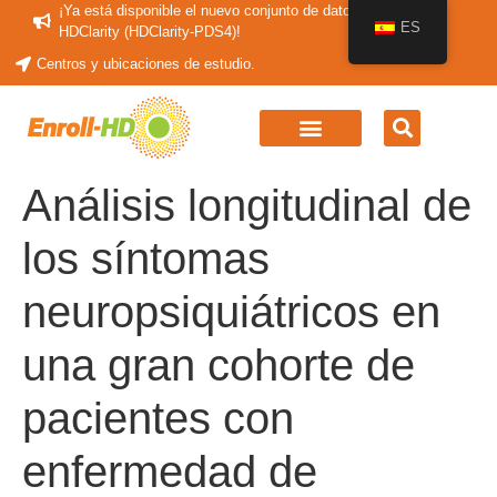
¡Ya está disponible el nuevo conjunto de datos periódicos
ES
HDClarity (HDClarity-PDS4)!
Centros y ubicaciones de estudio.
Análisis longitudinal de
los síntomas
neuropsiquiátricos en
una gran cohorte de
pacientes con
enfermedad de