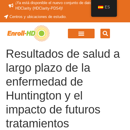
¡Ya está disponible el nuevo conjunto de datos periódicos
ES
HDClarity (HDClarity-PDS4)!
Centros y ubicaciones de estudio.
Resultados de salud a
largo plazo de la
enfermedad de
Huntington y el
impacto de futuros
tratamientos