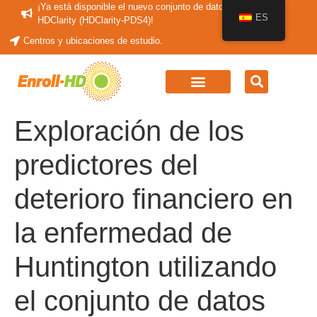
¡Ya está disponible el nuevo conjunto de datos periódicos
ES
HDClarity (HDClarity-PDS4)!
Centros y ubicaciones de estudio.
Exploración de los
predictores del
deterioro financiero en
la enfermedad de
Huntington utilizando
el conjunto de datos