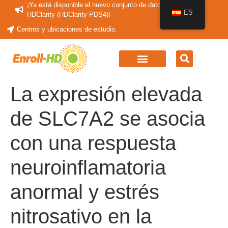
¡Ya está disponible el nuevo conjunto de datos periódicos
ES
HDClarity (HDClarity-PDS4)!
Centros y ubicaciones de estudio.
La expresión elevada
de SLC7A2 se asocia
con una respuesta
neuroinflamatoria
anormal y estrés
nitrosativo en la