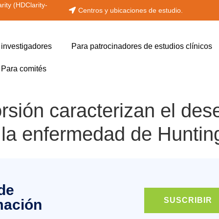
rity (HDClarity-
Centros y ubicaciones de estudio.
 investigadores
Para patrocinadores de estudios clínicos
Para comités
orsión caracterizan el d
n la enfermedad de Huntin
 de
SUSCRIBIR
mación