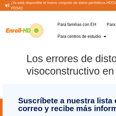
¡Ya está disponible el nuevo conjunto de datos periódicos HDCla
PDS4)!
Para familias con EH
Para
Para centros de estudio
Los errores de dist
visoconstructivo e
Suscríbete a nuestra lista
correo y recibe más infor