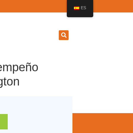
ES
esempeño
gton