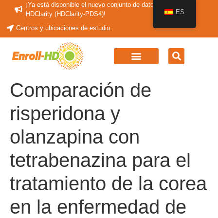
¡Ya está disponible el nuevo conjunto de datos periódicos
ES
HDClarity (HDClarity-PDS4)!
Centros y ubicaciones de estudio.
Comparación de
risperidona y
olanzapina con
tetrabenazina para el
tratamiento de la corea
en la enfermedad de