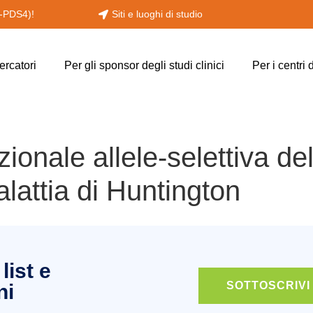
y-PDS4)!
Siti e luoghi di studio
cercatori
Per gli sponsor degli studi clinici
Per i centri 
ionale allele-selettiva de
lattia di Huntington
list e
SOTTOSCRIVI
ni