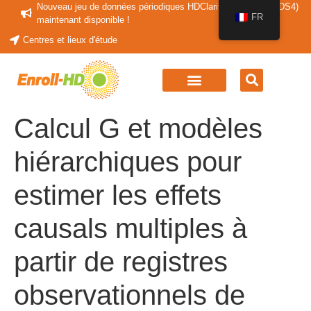
Nouveau jeu de données périodiques HDClarity (HDClarity-PDS4)
FR
maintenant disponible !
Centres et lieux d'étude
Calcul G et modèles
hiérarchiques pour
estimer les effets
causals multiples à
partir de registres
observationnels de