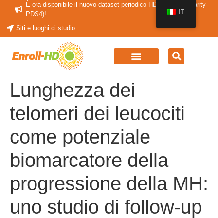
È ora disponibile il nuovo dataset periodico HDClarity (HDClarity-
IT
PDS4)!
Siti e luoghi di studio
Lunghezza dei
telomeri dei leucociti
come potenziale
biomarcatore della
progressione della MH:
uno studio di follow-up