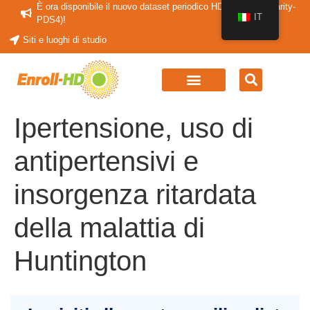
È ora disponibile il nuovo dataset periodico HDClarity (HDClarity-
IT
PDS4)!
Siti e luoghi di studio
Ipertensione, uso di
antipertensivi e
insorgenza ritardata
della malattia di
Huntington