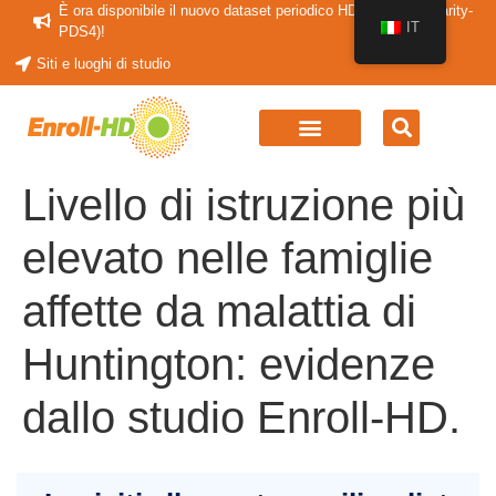
È ora disponibile il nuovo dataset periodico HDClarity (HDClarity-
IT
PDS4)!
Siti e luoghi di studio
Livello di istruzione più
elevato nelle famiglie
affette da malattia di
Huntington: evidenze
dallo studio Enroll-HD.