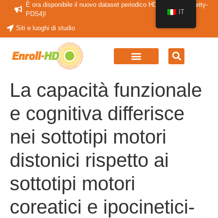
È ora disponibile il nuovo dataset periodico HDClarity (HDClarity-
IT
PDS4)!
Siti e luoghi di studio
La capacità funzionale
e cognitiva differisce
nei sottotipi motori
distonici rispetto ai
sottotipi motori
coreatici e ipocinetici-