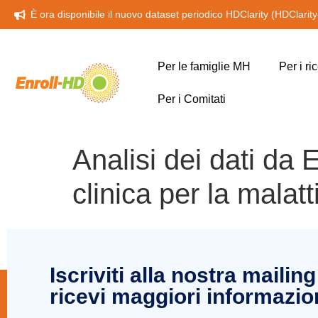
È ora disponibile il nuovo dataset periodico HDClarity (HDClarit
Per le famiglie MH
Per i ri
Per i Comitati
Analisi dei dati da 
clinica per la malat
Iscriviti alla nostra mailing 
ricevi maggiori informazio