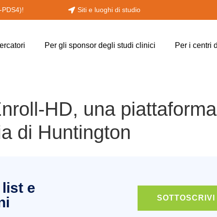
y-PDS4)!
Siti e luoghi di studio
cercatori
Per gli sponsor degli studi clinici
Per i centri 
Enroll-HD, una piattaforma
tia di Huntington
list e
SOTTOSCRIVI
ni