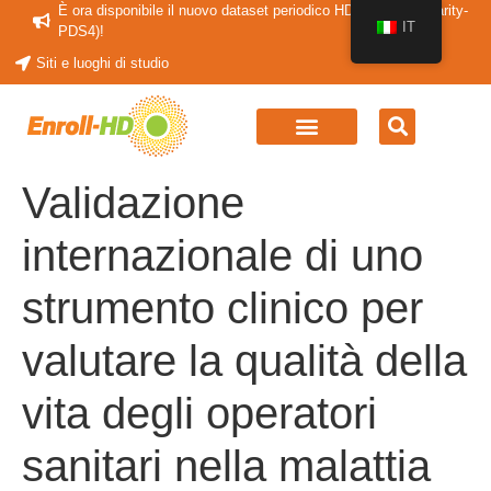
È ora disponibile il nuovo dataset periodico HDClarity (HDClarity-
IT
PDS4)!
Siti e luoghi di studio
Validazione
internazionale di uno
strumento clinico per
valutare la qualità della
vita degli operatori
sanitari nella malattia