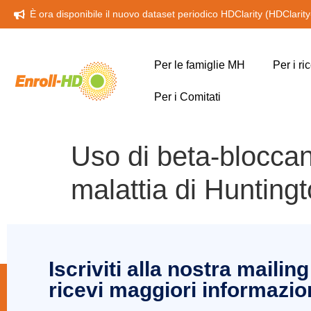
È ora disponibile il nuovo dataset periodico HDClarity (HDClarit
Per le famiglie MH
Per i ri
Per i Comitati
Uso di beta-bloccan
malattia di Hunting
Iscriviti alla nostra mailing 
ricevi maggiori informazio