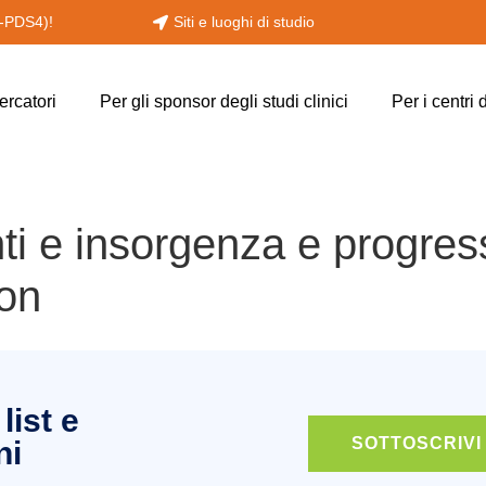
y-PDS4)!
Siti e luoghi di studio
cercatori
Per gli sponsor degli studi clinici
Per i centri 
ti e insorgenza e progress
ton
list e
SOTTOSCRIVI
ni