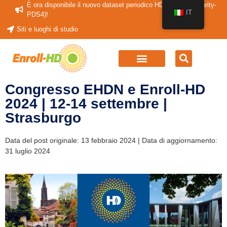
È ora disponibile il nuovo dataset periodico HDClarity (HDClarity-
IT
PDS4)!
Siti e luoghi di studio
Congresso EHDN e Enroll-HD
2024 | 12-14 settembre |
Strasburgo
Data del post originale: 13 febbraio 2024 | Data di aggiornamento:
31 luglio 2024