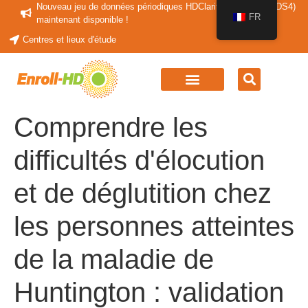
Nouveau jeu de données périodiques HDClarity (HDClarity-PDS4)
FR
maintenant disponible !
Centres et lieux d'étude
Comprendre les
difficultés d'élocution
et de déglutition chez
les personnes atteintes
de la maladie de
Huntington : validation