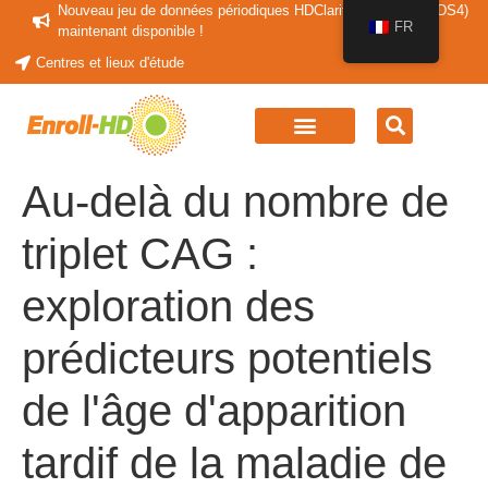
Nouveau jeu de données périodiques HDClarity (HDClarity-PDS4)
FR
maintenant disponible !
Centres et lieux d'étude
Au-delà du nombre de
triplet CAG :
exploration des
prédicteurs potentiels
de l'âge d'apparition
tardif de la maladie de