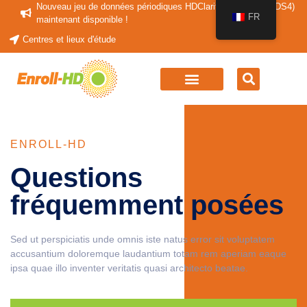
Nouveau jeu de données périodiques HDClarity (HDClarity-PDS4)
FR
maintenant disponible !
Centres et lieux d'étude
ENROLL-HD
Questions
fréquemment posées
Sed ut perspiciatis unde omnis iste natus error sit voluptatem
accusantium doloremque laudantium totam rem aperiam eaque
ipsa quae illo inventer veritatis quasi architecto beatae.