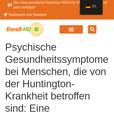
Der neue periodische Datensatz HDClarity (HDClarity-PDS4) ist
DE
jetzt verfügbar!
Studienorte und Standorte
Psychische
Gesundheitssymptome
bei Menschen, die von
der Huntington-
Krankheit betroffen
sind: Eine